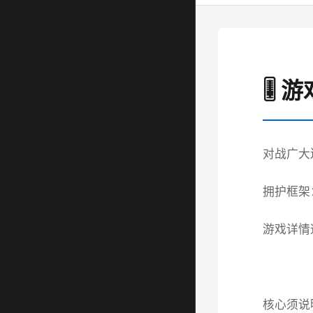
🎚️
对战广大
拥护框架：g
游戏详情
核心须说