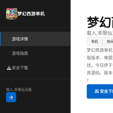
梦幻西游单机
梦幻
载入,非限仙
游戏详情
单机
休
梦幻西游单机
游戏指南
版版本，难题
找，今日终于
安全下载
具源码。版本
！
载入,非限仙玉版
📀 安全下