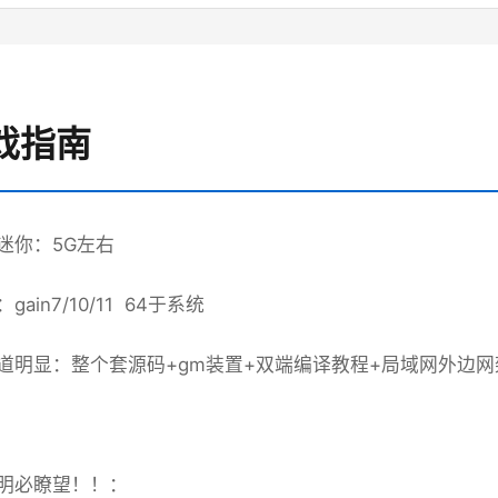
 游戏指南
迷你：5G左右
ain7/10/11 64于系统
道明显：整个套源码+gm装置+双端编译教程+局域网外边
明必瞭望！！：