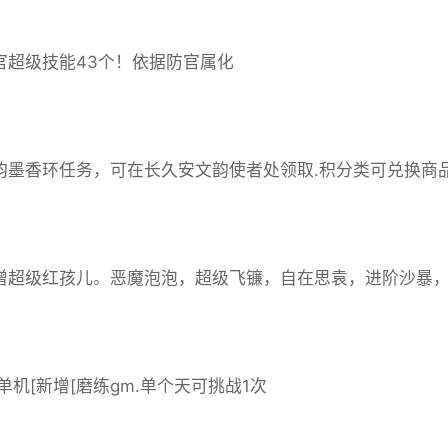
防官超级技能43个！依据防官属化
文韵墨香环任务，可在长久安文韵使者处领取.积分类可兑换商
新增超级红孩儿。恶魔泡泡，超级飞镰，自在思袁，进阶沙暴
单机
[新增[磨练gm.单个天可挑战1次