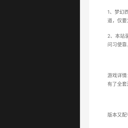
1、
梦幻
道，仅要
2、本站
问习使靠
游戏详情
有了全套
版本又配