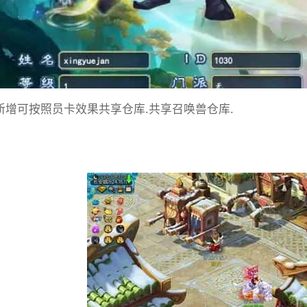
]新增可按照员卡效果共享仓库.共享召唤兽仓库.