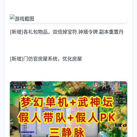
[新增]各礼包物品，双倍掉宝符.钟馗令牌.副本重置丹
[新增]门仿官房屋系统，优化房屋