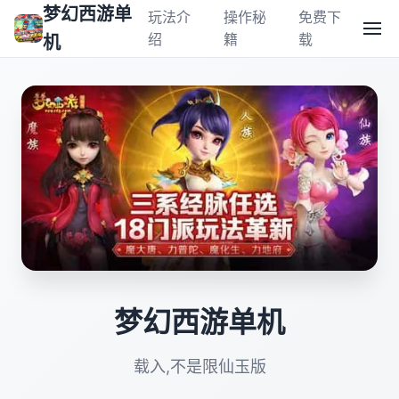
梦幻西游单
玩法介
操作秘
免费下
绍
籍
载
机
梦幻西游单机
载入,不是限仙玉版